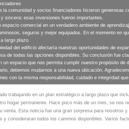
anciadores
 la comunidad y socios financiadores hicieron generosas co
y sincera: esas inversiones fueron importantes.
 espacio comercial en un verdadero ambiente de aprendizaj
uminosos, seguros y mejor equipados. En el momento en que
a largo plazo.
dad del edificio afectaría nuestras oportunidades de expan
osa de todas las opciones disponibles. Su conclusión fue cl
un espacio que nos permita cumplir nuestro propósito de de
grarlo, debemos mudarnos a una nueva ubicación. Agradece
nes con la misma responsabilidad, cuidado e integridad que
rabajando en un plan estratégico a largo plazo que incluía
estro hogar permanente. Hace poco más de un mes, se nos not
u venta. Esta noticia fue una gran sorpresa para nosotros y 
s y consideraran todos los caminos disponibles. Varios fact